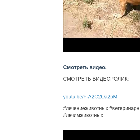
Смотреть видео:
СМОТРЕТЬ ВИДЕОРОЛИК:
youtu.be/F-A2C2Oa2pM
#лечениеживотных #ветеринарн
#лечимживотных