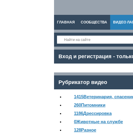
ГЛАВНАЯ
СООБЩЕСТВА
ВИДЕО ЛА
СПРАВКА
Вход и регистрация - тольк
Рубрикатор видео
1415
Ветеринария, спасени
260
Питомники
1186
Дрессировка
0
Животные на службе
128
Разное