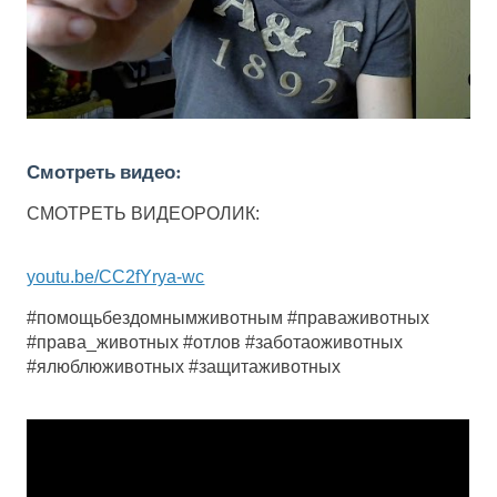
Смотреть видео:
СМОТРЕТЬ ВИДЕОРОЛИК:
youtu.be/CC2fYrya-wc
#помощьбездомнымживотным #праваживотных
#права_животных #отлов #заботаоживотных
#ялюблюживотных #защитаживотных