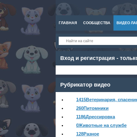
ГЛАВНАЯ
СООБЩЕСТВА
ВИДЕО ЛА
СПРАВКА
Вход и регистрация - тольк
Рубрикатор видео
1415
Ветеринария, спасени
260
Питомники
1186
Дрессировка
0
Животные на службе
128
Разное