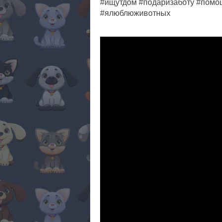
#ищутдом #подаризаботу #помо
#ялюблюживотных