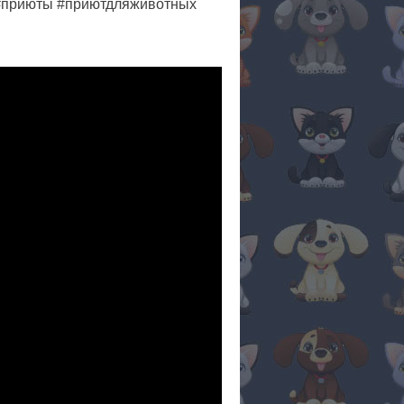
 #приюты #приютдляживотных