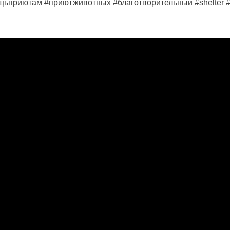
щьприютам #приютживотных #благотворительный #shelter