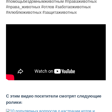
#помощьбездомнымживотным #праваживотных
#права_животных #отлов #заботаоживотных
#ялюблюживотных #защитаживотных
С этим видео посетители смотрят следующие
ролики: