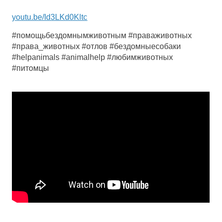
youtu.be/Id3LKd0Kltc
#помощьбездомнымживотным #праваживотных
#права_животных #отлов #бездомныесобаки
#helpanimals #animalhelp #любимживотных
#питомцы