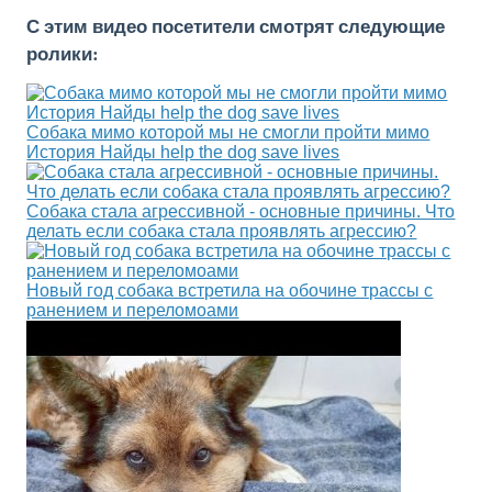
С этим видео посетители смотрят следующие
ролики:
Собака мимо которой мы не смогли пройти мимо
История Найды help the dog save lives
Собака стала агрессивной - основные причины. Что
делать если собака стала проявлять агрессию?
Новый год собака встретила на обочине трассы с
ранением и переломоами