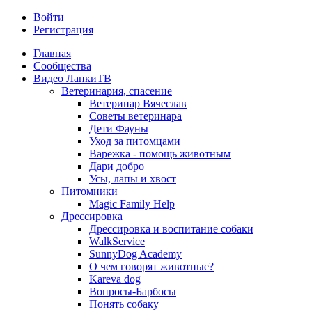
Войти
Регистрация
Главная
Сообщества
Видео ЛапкиТВ
Ветеринария, спасение
Ветеринар Вячеслав
Советы ветеринара
Дети Фауны
Уход за питомцами
Варежка - помощь животным
Дари добро
Усы, лапы и хвост
Питомники
Magic Family Help
Дрессировка
Дрессировка и воспитание собаки
WalkService
SunnyDog Academy
О чем говорят животные?
Kareva dog
Вопросы-Барбосы
Понять собаку