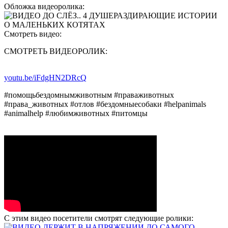
Обложка видеоролика:
Смотреть видео:
СМОТРЕТЬ ВИДЕОРОЛИК:
youtu.be/iFdgHN2DRcQ
#помощьбездомнымживотным #праваживотных
#права_животных #отлов #бездомныесобаки #helpanimals
#animalhelp #любимживотных #питомцы
С этим видео посетители смотрят следующие ролики: