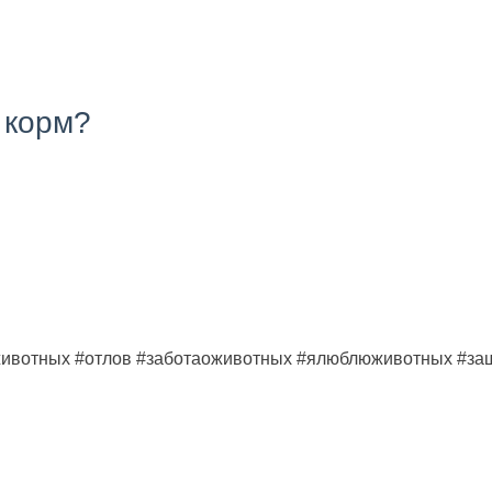
 корм?
вотных #отлов #заботаоживотных #ялюблюживотных #за