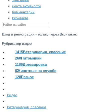
Участники
Лента активности
Комментарии
Вконтакте
Вход и регистрация - только через Вконтакте:
Рубрикатор видео
1415
Ветеринария, спасение
260
Питомники
1186
Дрессировка
0
Животные на службе
128
Разное
Видео
Ветеринария, спасение