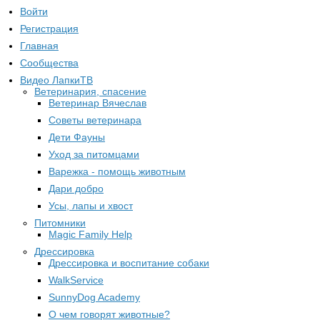
Войти
Регистрация
Главная
Сообщества
Видео ЛапкиТВ
Ветеринария, спасение
Ветеринар Вячеслав
Советы ветеринара
Дети Фауны
Уход за питомцами
Варежка - помощь животным
Дари добро
Усы, лапы и хвост
Питомники
Magic Family Help
Дрессировка
Дрессировка и воспитание собаки
WalkService
SunnyDog Academy
О чем говорят животные?