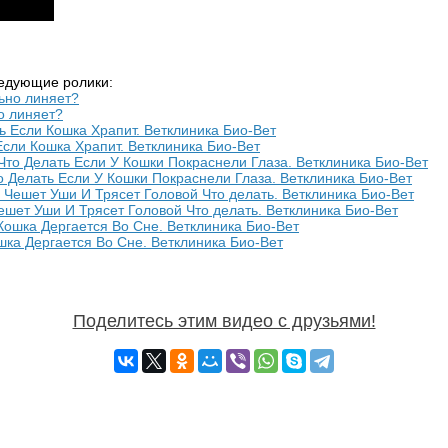
ледующие ролики:
о линяет?
сли Кошка Храпит. Ветклиника Био-Вет
 Делать Если У Кошки Покраснели Глаза. Ветклиника Био-Вет
шет Уши И Трясет Головой Что делать. Ветклиника Био-Вет
ка Дергается Во Сне. Ветклиника Био-Вет
Поделитесь этим видео с друзьями!