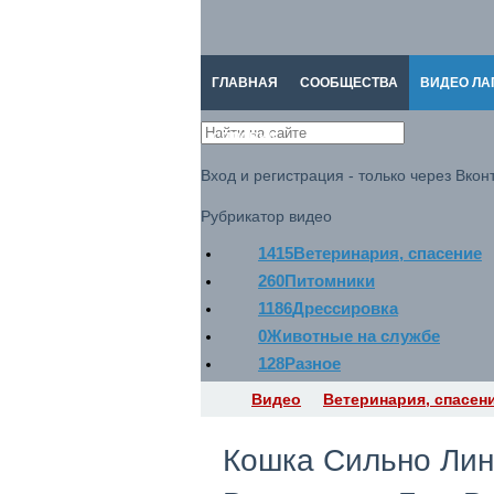
ГЛАВНАЯ
СООБЩЕСТВА
ВИДЕО ЛА
СПРАВКА
Вход и регистрация - только через Вконт
Рубрикатор видео
1415
Ветеринария, спасение
260
Питомники
1186
Дрессировка
0
Животные на службе
128
Разное
Видео
Ветеринария, спасен
Кошка Сильно Линя