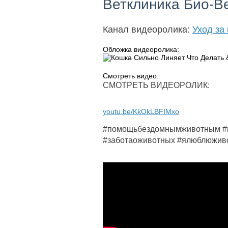
Ветклиника Био-В
Канал видеоролика:
Уход за
Обложка видеоролика:
Смотреть видео:
СМОТРЕТЬ ВИДЕОРОЛИК:
youtu.be/KkOkLBFIMxo
#помощьбездомнымживотным #пр
#заботаоживотных #ялюблюжив