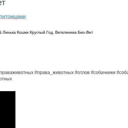
ет
 питомцами
аваживотных #права_животных #отлов #собачники #соба
отных