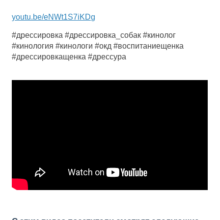
youtu.be/eNWt1S7iKDg
#дрессировка #дрессировка_собак #кинолог
#кинология #кинологи #окд #воспитаниещенка
#дрессировкащенка #дрессура