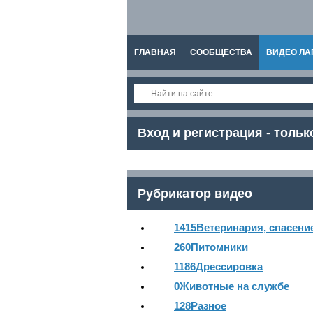
ГЛАВНАЯ
СООБЩЕСТВА
ВИДЕО ЛА
СПРАВКА
Вход и регистрация - тольк
Рубрикатор видео
1415
Ветеринария, спасени
260
Питомники
1186
Дрессировка
0
Животные на службе
128
Разное