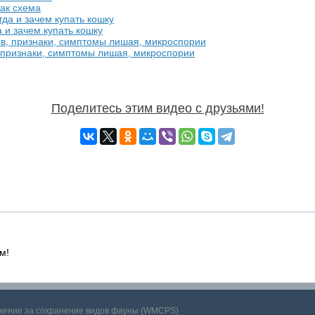
бак схема
а и зачем купать кошку
, признаки, симптомы лишая, микроспории
Поделитесь этим видео с друзьями!
м!
ижение за сохранение видов фауны (WMCPS)