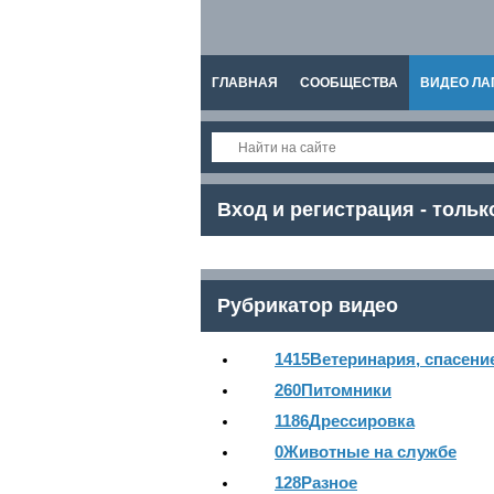
ГЛАВНАЯ
СООБЩЕСТВА
ВИДЕО ЛА
СПРАВКА
Вход и регистрация - тольк
Рубрикатор видео
1415
Ветеринария, спасени
260
Питомники
1186
Дрессировка
0
Животные на службе
128
Разное