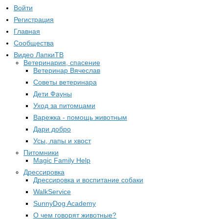
Войти
Регистрация
Главная
Сообщества
Видео ЛапкиТВ
Ветеринария, спасение
Ветеринар Вячеслав
Советы ветеринара
Дети Фауны
Уход за питомцами
Варежка - помощь животным
Дари добро
Усы, лапы и хвост
Питомники
Magic Family Help
Дрессировка
Дрессировка и воспитание собаки
WalkService
SunnyDog Academy
О чем говорят животные?