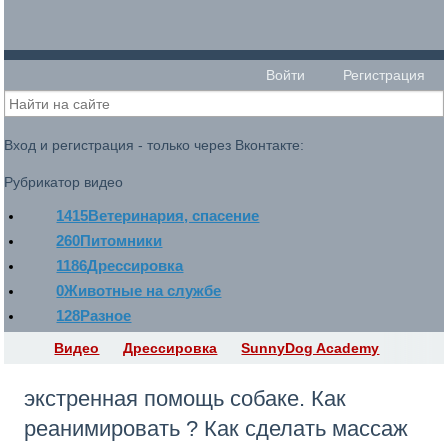
Войти
Регистрация
Вход и регистрация - только через Вконтакте:
Рубрикатор видео
1415
Ветеринария, спасение
260
Питомники
1186
Дрессировка
0
Животные на службе
128
Разное
Видео
Дрессировка
SunnyDog Academy
экстренная помощь собаке. Как
реанимировать ? Как сделать массаж