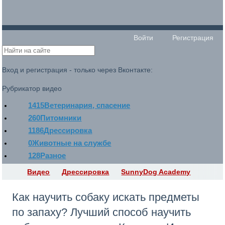
Войти
Регистрация
Вход и регистрация - только через Вконтакте:
Рубрикатор видео
1415
Ветеринария, спасение
260
Питомники
1186
Дрессировка
0
Животные на службе
128
Разное
Видео
Дрессировка
SunnyDog Academy
Как научить собаку искать предметы
по запаху? Лучший способ научить