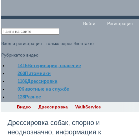
Войти
Регистрация
Вход и регистрация - только через Вконтакте:
Рубрикатор видео
1415
Ветеринария, спасение
260
Питомники
1186
Дрессировка
0
Животные на службе
128
Разное
Видео
Дрессировка
WalkService
Дрессировка собак, спорно и
неоднозначно, информация к