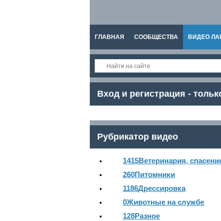
ГЛАВНАЯ
СООБЩЕСТВА
ВИДЕО ЛА
СПРАВКА
Вход и регистрация - тольк
Рубрикатор видео
1415
Ветеринария, спасени
260
Питомники
1186
Дрессировка
0
Животные на службе
128
Разное