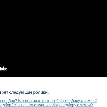
отрят следующие ролики:
подбор? Как нельзя отучать собаку подбору с земли?