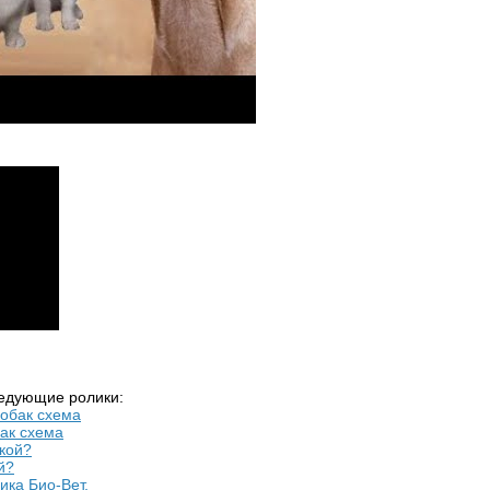
ледующие ролики:
бак схема
й?