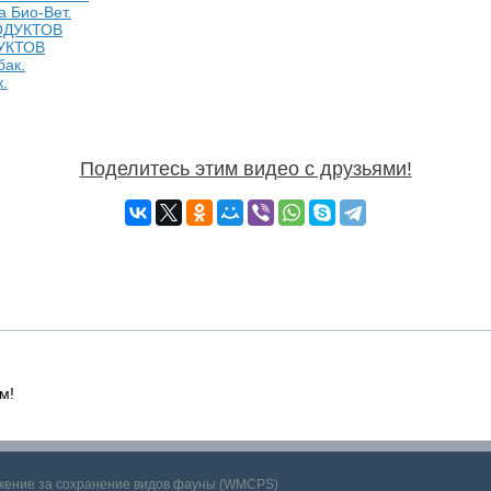
а Био-Вет.
УКТОВ
.
Поделитесь этим видео с друзьями!
м!
ижение за сохранение видов фауны (WMCPS)