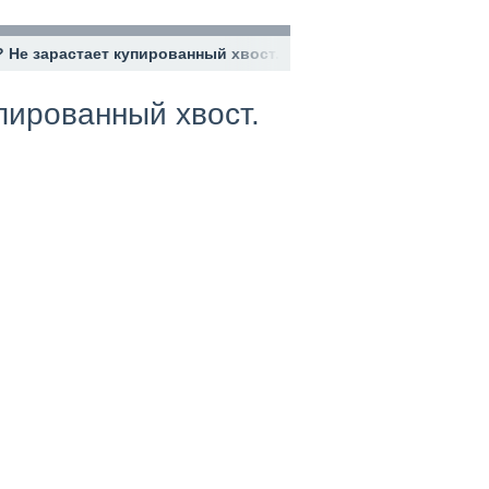
т? Не зарастает купированный хвост.
упированный хвост.