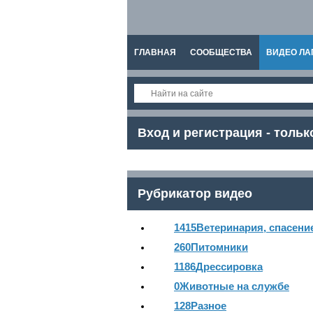
ГЛАВНАЯ
СООБЩЕСТВА
ВИДЕО ЛА
СПРАВКА
Вход и регистрация - тольк
Рубрикатор видео
1415
Ветеринария, спасени
260
Питомники
1186
Дрессировка
0
Животные на службе
128
Разное