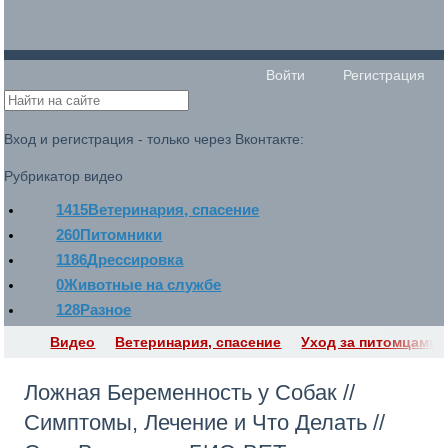
Войти
Регистрация
Вход и регистрация - только через Вконтакте:
Рубрикатор видео
1415
Ветеринария, спасение
260
Питомники
1186
Дрессировка
0
Животные на службе
128
Разное
Видео
Ветеринария, спасение
Уход за питомцами
Ложная Беременность у Собак //
Симптомы, Лечение и Что Делать //