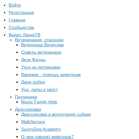
Войти
Регистрация
Главная
Сообщества
Видео ЛапкиТВ
Ветеринария, спасение
Ветеринар Вячеслав
Советы ветеринара
Дети Фауны
Уход за питомцами
Варежка - помощь животным
Дари добро
Усы, лапы и хвост
Питомники
Magic Family Help
Дрессировка
Дрессировка и воспитание собаки
WalkService
SunnyDog Academy
О чем говорят животные?