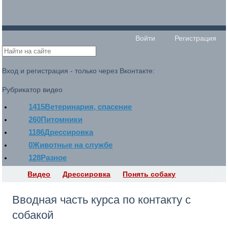
Войти
Регистрация
Вход и регистрация - только через Вконтакте:
Рубрикатор видео
1415
Ветеринария, спасение
260
Питомники
1186
Дрессировка
0
Животные на службе
128
Разное
Видео
Дрессировка
Понять собаку
Вводная часть курса по контакту с
собакой