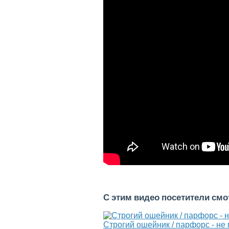
С этим видео посетители см
Строгий ошейник / парфорс - не