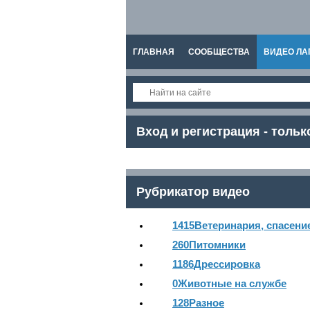
ГЛАВНАЯ
СООБЩЕСТВА
ВИДЕО ЛА
СПРАВКА
Вход и регистрация - тольк
Рубрикатор видео
1415
Ветеринария, спасени
260
Питомники
1186
Дрессировка
0
Животные на службе
128
Разное