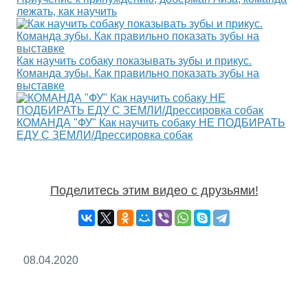
лежать, как научить
Как научить собаку показывать зубы и прикус.
Команда зубы. Как правильно показать зубы на
выставке
КОМАНДА "ФУ" Как научить собаку НЕ ПОДБИРАТЬ
ЕДУ С ЗЕМЛИ/Дрессировка собак
Поделитесь этим видео с друзьями!
08.04.2020
RS