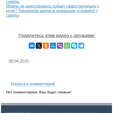
Можно ли дрессировать собаку самостоятельно с
нуля? Тренируем щенка в домашних условиях! +
советы
Поделитесь этим видео с друзьями!
08.04.2020
RS
Написать комментарий
Нет комментариев. Ваш будет первым!
Лапки тут (Яр.обл.)
© 2026 | Всемирное движение за сохранение