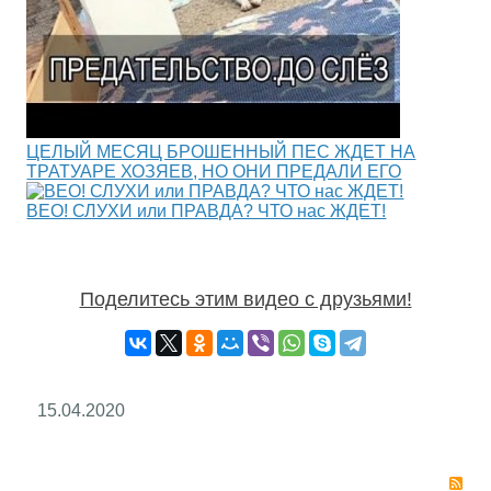
ЦЕЛЫЙ МЕСЯЦ БРОШЕННЫЙ ПЕС ЖДЕТ НА
ТРАТУАРЕ ХОЗЯЕВ, НО ОНИ ПРЕДАЛИ ЕГО
ВЕО! СЛУХИ или ПРАВДА? ЧТО нас ЖДЕТ!
Поделитесь этим видео с друзьями!
15.04.2020
RS