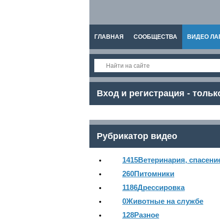
ГЛАВНАЯ
СООБЩЕСТВА
ВИДЕО ЛА
СПРАВКА
Вход и регистрация - тольк
Рубрикатор видео
1415
Ветеринария, спасени
260
Питомники
1186
Дрессировка
0
Животные на службе
128
Разное