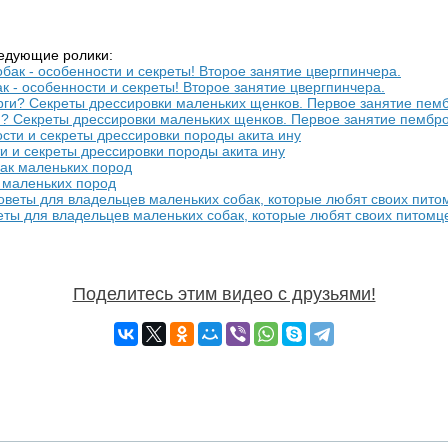
ледующие ролики:
к - особенности и секреты! Второе занятие цвергпинчера.
и? Секреты дрессировки маленьких щенков. Первое занятие пембр
и и секреты дрессировки породы акита ину
 маленьких пород
еты для владельцев маленьких собак, которые любят своих питомц
Поделитесь этим видео с друзьями!