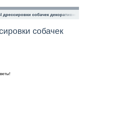
Ы дрессировки собачек декоративных пород! ЛУЧШИЕ советы
сировки собачек