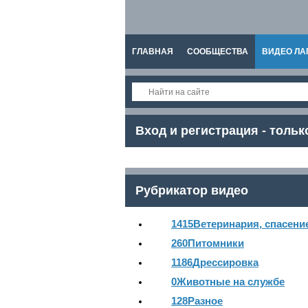
ГЛАВНАЯ
СООБЩЕСТВА
ВИДЕО ЛА
СПРАВКА
Вход и регистрация - тольк
Рубрикатор видео
1415
Ветеринария, спасени
260
Питомники
1186
Дрессировка
0
Животные на службе
128
Разное