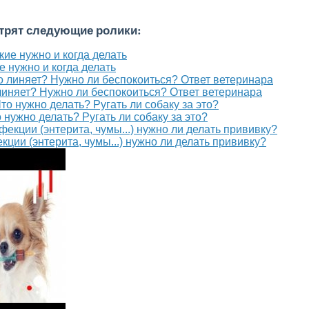
отрят следующие ролики:
е нужно и когда делать
 линяет? Нужно ли беспокоиться? Ответ ветеринара
нужно делать? Ругать ли собаку за это?
ции (энтерита, чумы...) нужно ли делать прививку?