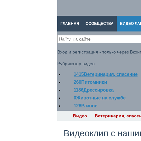
ГЛАВНАЯ
СООБЩЕСТВА
ВИДЕО ЛА
СПРАВКА
Вход и регистрация - только через Вконт
Рубрикатор видео
1415
Ветеринария, спасение
260
Питомники
1186
Дрессировка
0
Животные на службе
128
Разное
Видео
Ветеринария, спасе
Видеоклип с наши