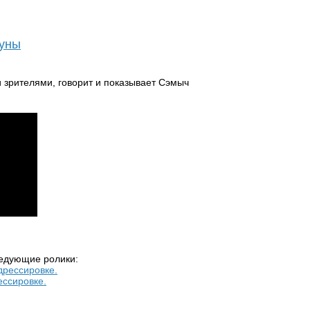
уны
ледующие ролики:
ессировке.