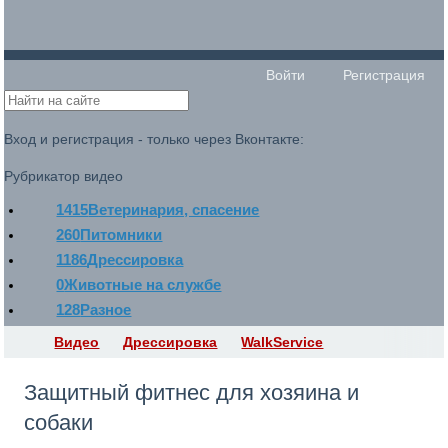
Войти
Регистрация
Вход и регистрация - только через Вконтакте:
Рубрикатор видео
1415
Ветеринария, спасение
260
Питомники
1186
Дрессировка
0
Животные на службе
128
Разное
Видео
Дрессировка
WalkService
Защитный фитнес для хозяина и
собаки