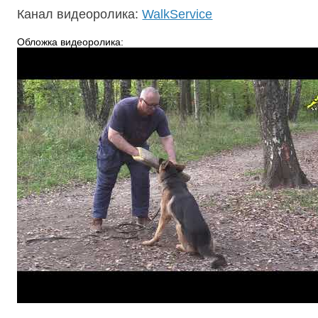
Канал видеоролика:
WalkService
Обложка видеоролика: