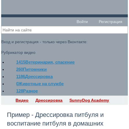
Войти
Регистрация
Вход и регистрация - только через Вконтакте:
Рубрикатор видео
1415
Ветеринария, спасение
260
Питомники
1186
Дрессировка
0
Животные на службе
128
Разное
Видео
Дрессировка
SunnyDog Academy
Пример - Дрессировка питбуля и
воспитание питбуля в домашних