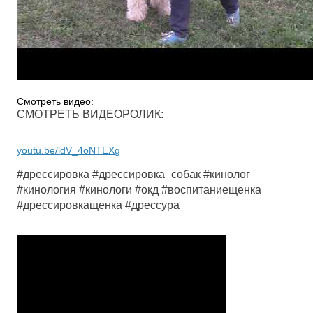
Смотреть видео:
СМОТРЕТЬ ВИДЕОРОЛИК:
youtu.be/ldV_4oNTEXg
#дрессировка #дрессировка_собак #кинолог
#кинология #кинологи #окд #воспитаниещенка
#дрессировкащенка #дрессура