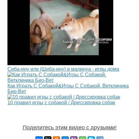
Сиба-ину или (Шиба-ину) и малинуа - игры дома
Как Играть С Собакой&Игры С Собакой. Ветклиника
Био-Вет
10 правил игры с собакой / Дрессировка собак
Поделитесь этим видео с друзьями!