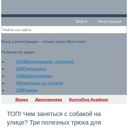
Войти
Регистрация
Вход и регистрация - только через Вконтакте:
Рубрикатор видео
1415
Ветеринария, спасение
260
Питомники
1186
Дрессировка
0
Животные на службе
128
Разное
Видео
Дрессировка
SunnyDog Academy
ТОП! Чем заняться с собакой на
улице? Три полезных трюка для