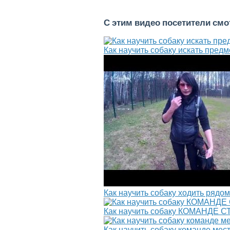
С этим видео посетители см
Как научить собаку искать пред
Как научить собаку ходить рядом
Как научить собаку КОМАНДЕ 
Как научить собаку команде мес