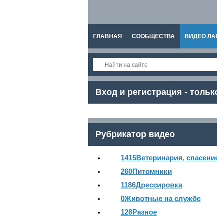
ГЛАВНАЯ
СООБЩЕСТВА
ВИДЕО ЛА
СПРАВКА
Вход и регистрация - тольк
Рубрикатор видео
1415
Ветеринария, спасени
260
Питомники
1186
Дрессировка
0
Животные на службе
128
Разное