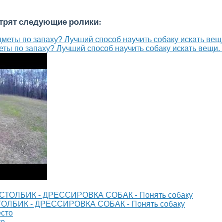
отрят следующие ролики:
меты по запаху? Лучший способ научить собаку искать вещи
СТОЛБИК - ДРЕССИРОВКА СОБАК - Понять собаку
то