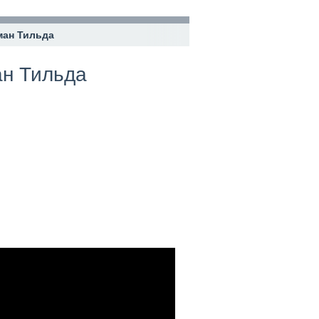
ман Тильда
ан Тильда