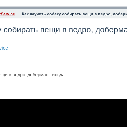
kService
Как научить собаку собирать вещи в ведро, добер
у собирать вещи в ведро, доберм
vice