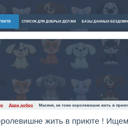
ПКИТВ
СПИСОК ДЛЯ ДОБРЫХ ДЕЛ ЖИ
БАЗЫ ДАННЫХ БЕЗДОМ
акте:
ие
Дари добро
Масяня, не гоже королевишне жить в прию
оролевишне жить в приюте ! Ищем